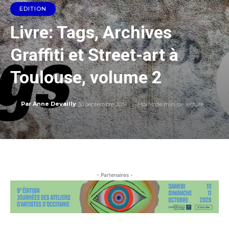
EDITION
Livre: Tags, Archives
Graffiti et Street-art à
Toulouse, volume 2
30 septembre 2019
Moins de
min. de lecture
Par
Anne Devailly
- Partenaires -