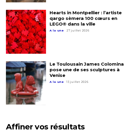
Hearts in Montpellier : l’artiste
qargo sèmera 100 cœurs en
LEGO® dans la ville
A la une
27 juillet 2026
Le Toulousain James Colomina
pose une de ses sculptures à
Venise
A la une
13 juillet 2026
Affiner vos résultats
Adresse email*