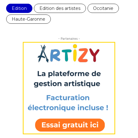
Edition
Edition des artistes
Occitanie
Nom
Haute-Garonne
Prénom
- Partenaires -
Adresse email*
Statut / Organisation
Nom
J'accepte les
termes et conditions
Prénom
* Champ obligatoire
Statut / Organisation
J'accepte les
termes et conditions