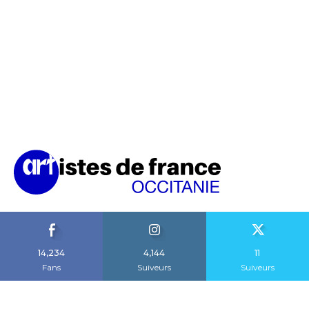
14,234
4,144
11
Fans
Suiveurs
Suiveurs