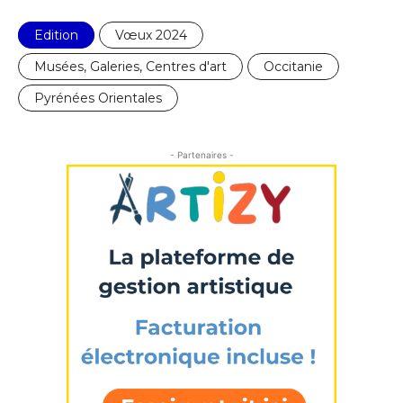
Edition
Vœux 2024
Musées, Galeries, Centres d'art
Occitanie
Pyrénées Orientales
- Partenaires -
Adresse email*
Nom
Prénom
Adresse email*
Statut / Organisation
Nom