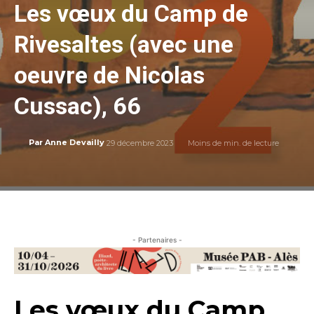
Les vœux du Camp de
Rivesaltes (avec une
oeuvre de Nicolas
Cussac), 66
29 décembre 2023
Moins de
min. de lecture
Par
Anne Devailly
- Partenaires -
Les vœux du Camp