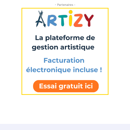
- Partenaires -
Adresse email*
Nom
Prénom
Adresse email*
Statut / Organisation
Nom
J'accepte les
termes et conditions
Prénom