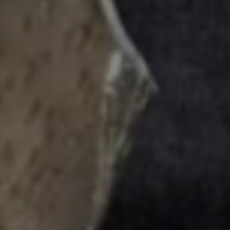
Adresse email
Prénom
Nom
Statut / Orga
Prénom
J'accepte l
Statut / Orga
* Champ oblig
J'accepte l
* Champ oblig