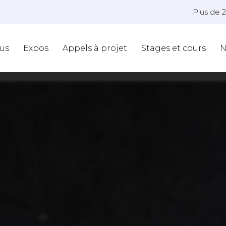
Plus de 
us
Expos
Appels à projet
Stages et cours
N