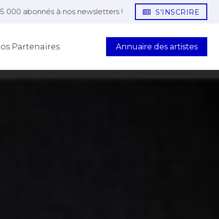
25 000 abonnés à nos newsletters !
S'INSCRIRE
Annuaire des artistes
os Partenaires