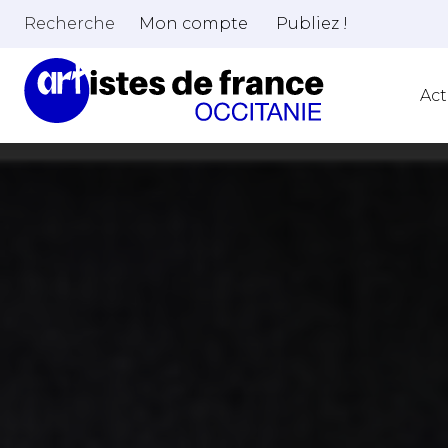
Recherche
Mon compte
Publiez !
Act