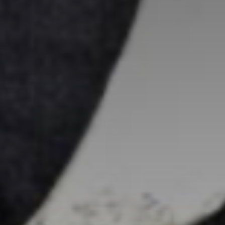
*
nisation
es
termes et conditions
nisation
atoire
es
termes et conditions
atoire