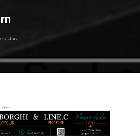
arn
de lecture
naires -