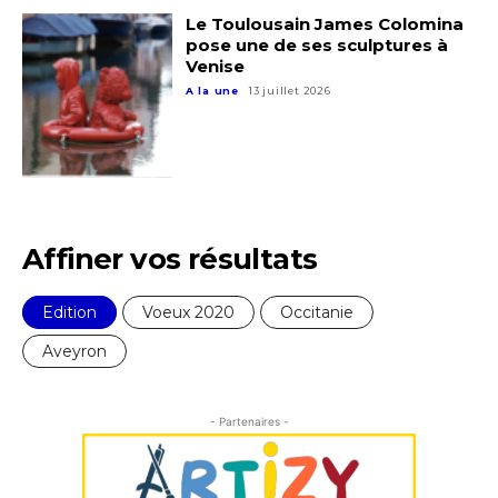
Le Toulousain James Colomina
pose une de ses sculptures à
Venise
A la une
13 juillet 2026
Affiner vos résultats
Edition
Voeux 2020
Occitanie
Aveyron
- Partenaires -