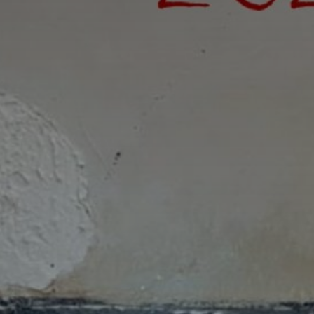
*
nisation
es
termes et conditions
nisation
atoire
es
termes et conditions
atoire