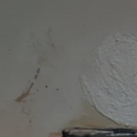
Nom
Adresse email
Prénom
Nom
Statut / Orga
Prénom
J'accepte l
Statut / Orga
* Champ oblig
J'accepte l
* Champ oblig