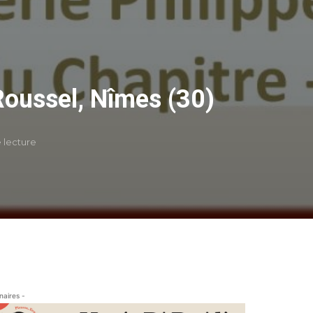
Roussel, Nîmes (30)
 lecture
naires -