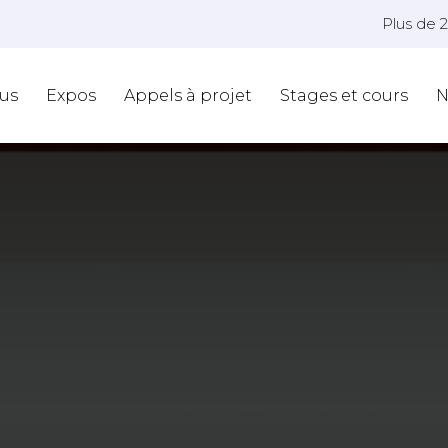
Plus de 
us
Expos
Appels à projet
Stages et cours
N