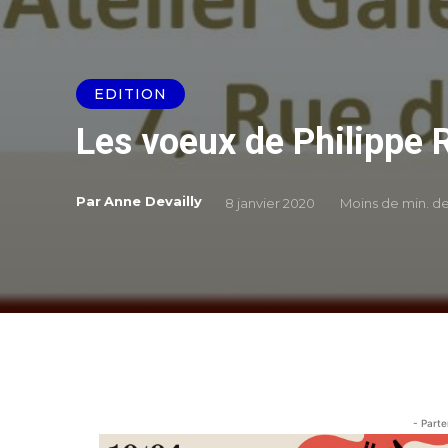
EDITION
Les voeux de Philippe 
Par
Anne Devailly
8 janvier 2020
Moins de
min. de
- Parte