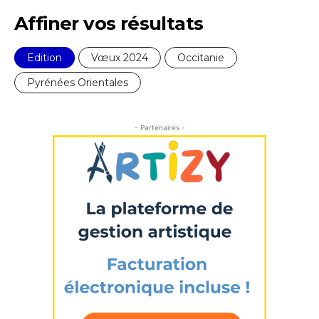
Affiner vos résultats
Edition
Vœux 2024
Occitanie
Pyrénées Orientales
- Partenaires -
Adresse email*
Nom
Prénom
Adresse email*
Statut / Organisation
Nom