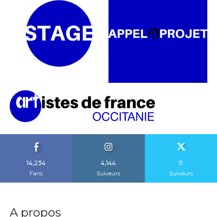
14,234
4,144
11
Fans
Suiveurs
Suiveurs
A propos