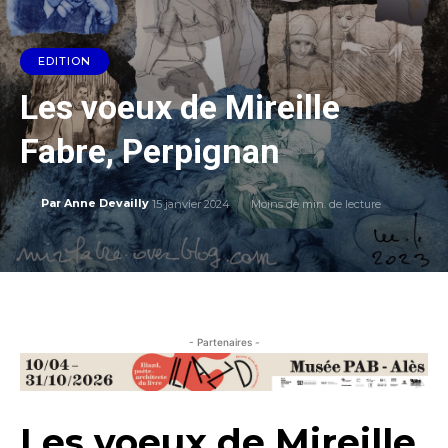
EDITION
Les voeux de Mireille
Fabre, Perpignan
15 janvier 2024
Moins de
min. de lecture
Par
Anne Devailly
- Partenaires -
Les voeux de Mireille