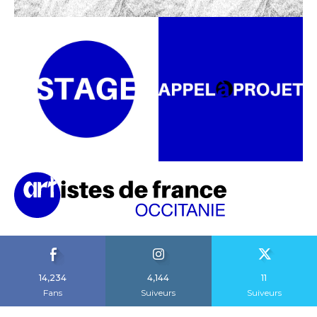
14,234
4,144
11
Fans
Suiveurs
Suiveurs