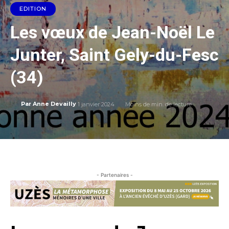
EDITION
Les vœux de Jean-Noël Le
Junter, Saint Gely-du-Fesc
(34)
1 janvier 2024
Moins de
min. de lecture
Par
Anne Devailly
- Partenaires -