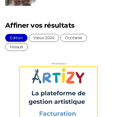
Affiner vos résultats
Edition
Vœux 2024
Occitanie
Hérault
Adresse email*
- Partenaires -
Nom
Prénom
Adresse email*
Statut / Organisation