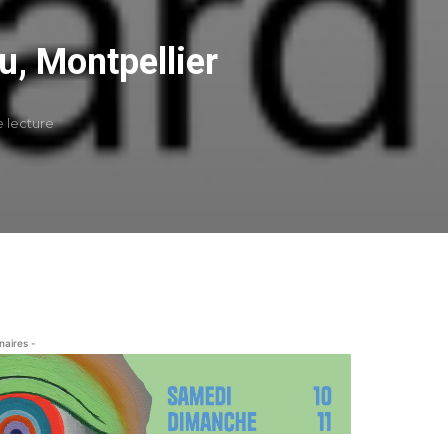
u, Montpellier
e lecture
naires -