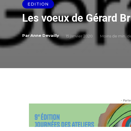
EDITION
Les voeux de Gérard Br
Par
Anne Devailly
15 janvier 2020
Moins de
min. d
- Parte