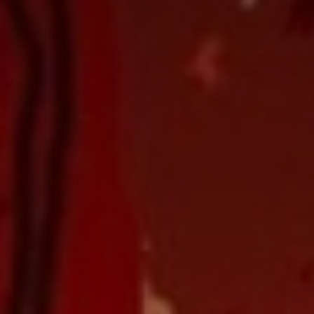
*
nisation
es
termes et conditions
nisation
atoire
es
termes et conditions
atoire