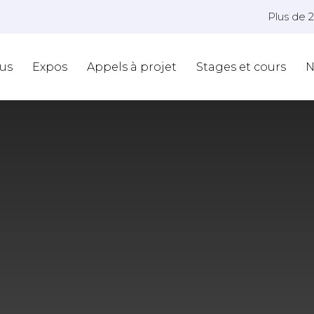
Plus de 
us
Expos
Appels à projet
Stages et cours
N