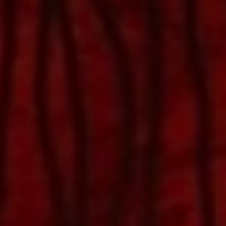
Adresse email
Prénom
Nom
Statut / Orga
Prénom
J'accepte l
Statut / Orga
* Champ oblig
J'accepte l
* Champ oblig