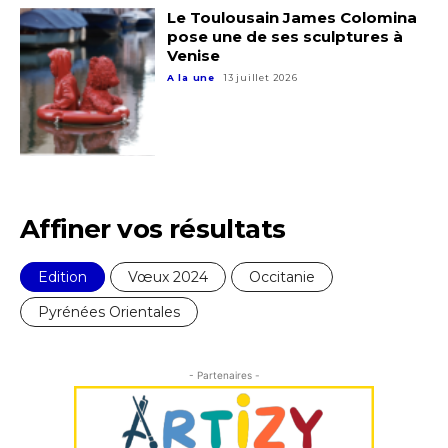
Le Toulousain James Colomina
pose une de ses sculptures à
Venise
A la une
13 juillet 2026
Affiner vos résultats
Edition
Vœux 2024
Occitanie
Pyrénées Orientales
Adresse email*
- Partenaires -
Nom