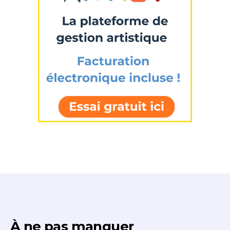
Prénom
Adresse email*
Statut / Organisation
Nom
J'accepte les
termes et conditions
Prénom
* Champ obligatoire
Statut / Organisation
J'accepte les
termes et conditions
* Champ obligatoire
À ne pas manquer