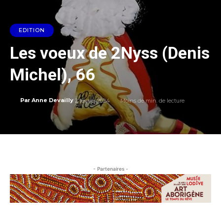
EDITION
Les voeux de 2Nyss (Denis
Michel), 66
2 février 2024
Moins de
min. de lecture
Par
Anne Devailly
- Partenaires -