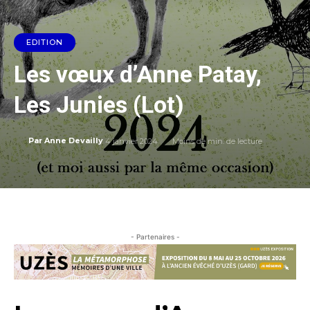
EDITION
Les vœux d’Anne Patay,
Les Junies (Lot)
4 janvier 2024
Moins de
min. de lecture
Par
Anne Devailly
- Partenaires -