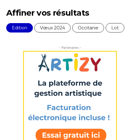
Affiner vos résultats
Edition
Vœux 2024
Occitanie
Lot
- Partenaires -
Adresse email*
Nom
Prénom
Adresse email*
Statut / Organisation
Nom