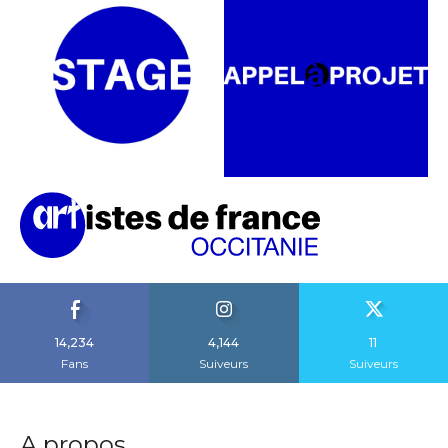
14,234
4,144
11
Fans
Suiveurs
Suiveurs
A propos