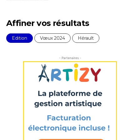
Affiner vos résultats
Edition
Vœux 2024
Hérault
- Partenaires -
Adresse email*
Nom
Prénom
Adresse email*
Statut / Organisation
Nom