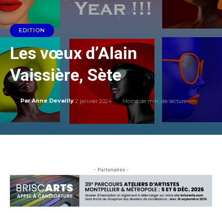
EDITION
Les vœux d’Alain
Vaissière, Sète
2 janvier 2024
Moins de
min. de lecture
Par
Anne Devailly
- Partenaires -