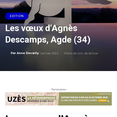
EDITION
Les vœux d’Agnès
Descamps, Agde (34)
1 janvier 2024
Moins de
min. de lecture
Par
Anne Devailly
- Partenaires -