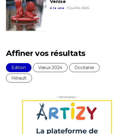
Venise
A la une
13 juillet 2026
Affiner vos résultats
Edition
Vœux 2024
Occitanie
Hérault
Adresse email*
- Partenaires -
Nom
Prénom