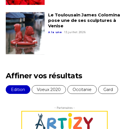
Le Toulousain James Colomina
pose une de ses sculptures à
Venise
A la une
13 juillet 2026
Affiner vos résultats
Edition
Voeux 2020
Occitanie
Gard
- Partenaires -