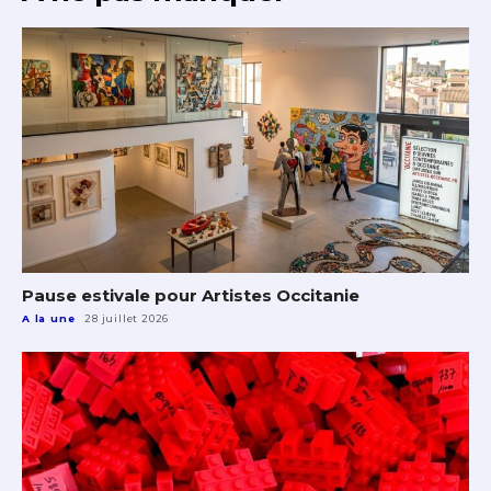
J'accepte les
termes et conditions
* Champ obligatoire
Pause estivale pour Artistes Occitanie
A la une
28 juillet 2026