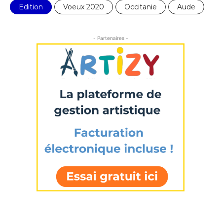
Edition
Voeux 2020
Occitanie
Aude
- Partenaires -
Adresse email*
Nom
Prénom
Adresse email*
Statut / Organisation
Nom
J'accepte les
termes et conditions
Prénom