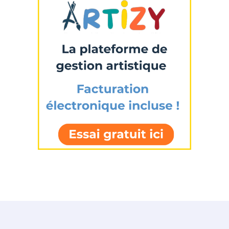
Adresse email*
Nom
Prénom
Adresse email*
Statut / Organisation
Nom
J'accepte les
termes et conditions
Prénom
* Champ obligatoire