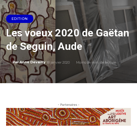
EDITION
Les voeux 2020 de Gaëtan
de Seguin, Aude
18 janvier 2020
Moins de
min. de lecture
Par
Anne Devailly
- Partenaires -