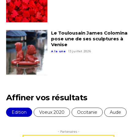
Le Toulousain James Colomina
pose une de ses sculptures à
Venise
A la une
13 juillet 2026
Affiner vos résultats
Edition
Voeux 2020
Occitanie
Aude
- Partenaires -