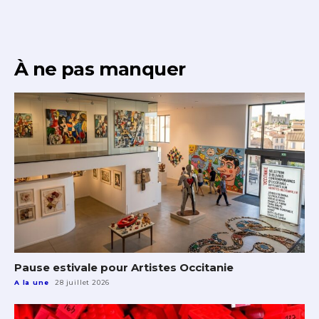
* Champ obligatoire
Statut / Organisation
À ne pas manquer
J'accepte les
termes et conditions
* Champ obligatoire
Pause estivale pour Artistes Occitanie
A la une
28 juillet 2026