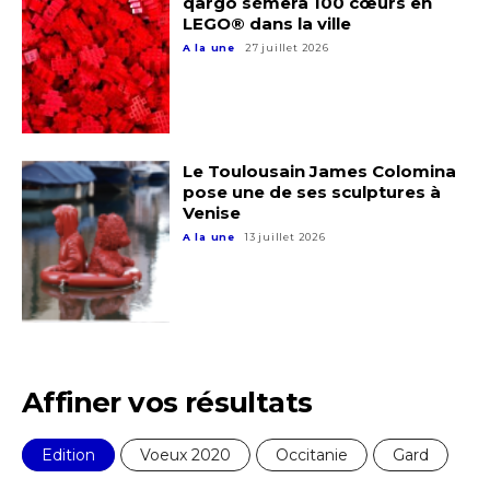
qargo sèmera 100 cœurs en
LEGO® dans la ville
A la une
27 juillet 2026
Le Toulousain James Colomina
pose une de ses sculptures à
Venise
A la une
13 juillet 2026
Affiner vos résultats
Edition
Voeux 2020
Occitanie
Gard