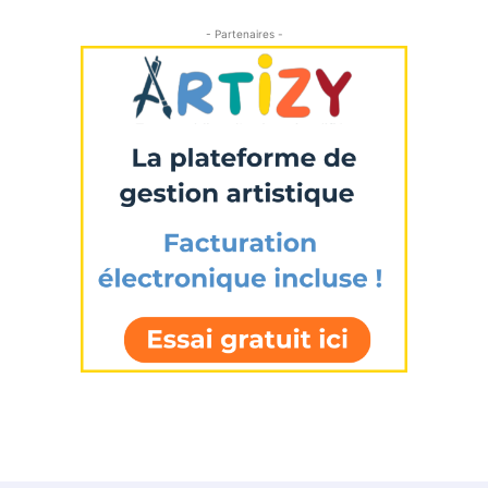
- Partenaires -
Adresse email*
Nom
Prénom
Adresse email*
Statut / Organisation
Nom
J'accepte les
termes et conditions
Prénom