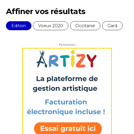
Affiner vos résultats
Edition
Voeux 2020
Occitanie
Gard
- Partenaires -
Adresse email*
Nom
Prénom
Adresse email*
Statut / Organisation
Nom