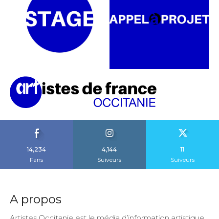
14,234
4,144
11
Fans
Suiveurs
Suiveurs
A propos
Artistes Occitanie est le média d’information artistique