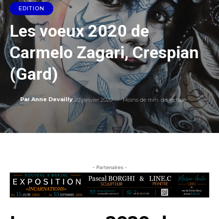
EDITION
Les voeux 2020 de
Carmelo Zagari, Crespian
(Gard)
20 janvier 2020
Moins de
min. de lecture
Par
Anne Devailly
- Partenaires -