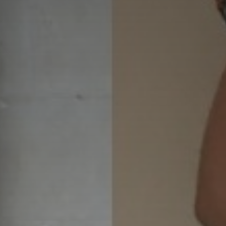
*
*
nisation
es
termes et conditions
nisation