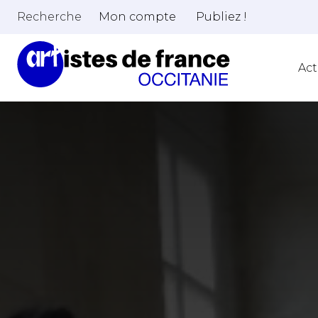
Recherche
Mon compte
Publiez !
Act