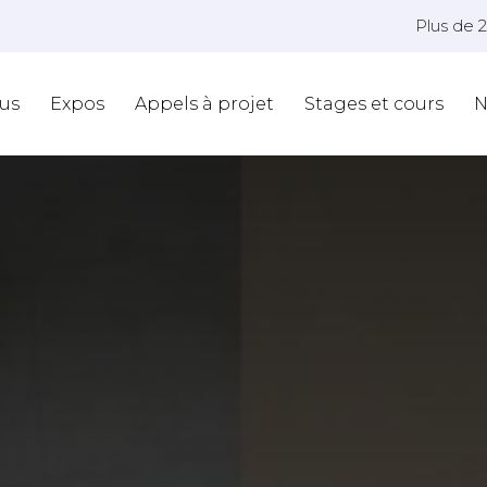
Plus de 
us
Expos
Appels à projet
Stages et cours
N