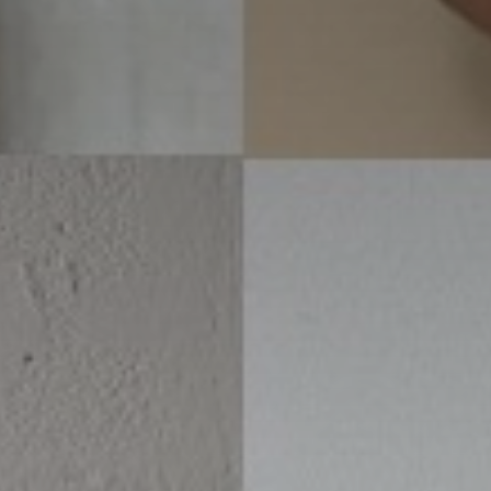
atoire
es
termes et conditions
atoire