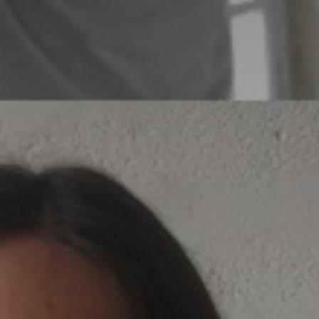
* Champ oblig
J'accepte l
* Champ oblig