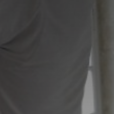
Adresse email
Nom
Adresse email
Prénom
Nom
Statut / Orga
Prénom
J'accepte l
Statut / Orga