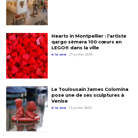
J'accepte les
termes et conditions
Prénom
* Champ obligatoire
Hearts in Montpellier : l’artiste
Statut / Organisation
qargo sèmera 100 cœurs en
LEGO® dans la ville
A la une
27 juillet 2026
J'accepte les
termes et conditions
* Champ obligatoire
Le Toulousain James Colomina
pose une de ses sculptures à
Venise
A la une
13 juillet 2026