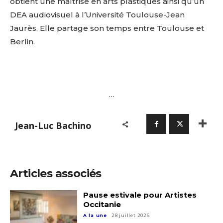
obtient une maîtrise en arts plastiques ainsi qu’un
DEA audiovisuel à l’Université Toulouse-Jean
Jaurès. Elle partage son temps entre Toulouse et
Berlin.
…
Adresse email*
Jean-Luc Bachino
Nom
Articles associés
Prénom
Adresse email*
Pause estivale pour Artistes
Occitanie
Statut / Organisation
A la une
28 juillet 2026
Nom