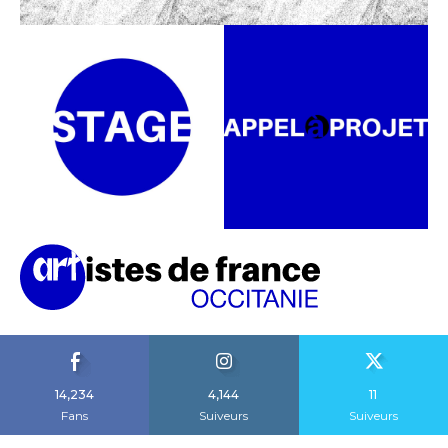
14,234
4,144
11
Fans
Suiveurs
Suiveurs