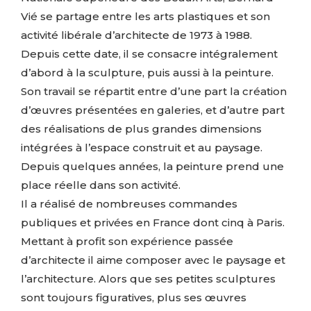
Vié se partage entre les arts plastiques et son
activité libérale d’architecte de 1973 à 1988.
Depuis cette date, il se consacre intégralement
d’abord à la sculpture, puis aussi à la peinture.
Son travail se répartit entre d’une part la création
d’œuvres présentées en galeries, et d’autre part
Adresse email*
des réalisations de plus grandes dimensions
intégrées à l’espace construit et au paysage.
Nom
Depuis quelques années, la peinture prend une
place réelle dans son activité.
Il a réalisé de nombreuses commandes
Prénom
publiques et privées en France dont cinq à Paris.
Adresse email*
Mettant à profit son expérience passée
Statut / Organisation
d’architecte il aime composer avec le paysage et
Nom
l’architecture. Alors que ses petites sculptures
sont toujours figuratives, plus ses œuvres
J'accepte les
termes et conditions