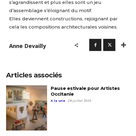
s’agrandissent et plus elles sont un jeu
Prénom
d’assemblage s’éloignant du motif.
* Champ obligatoire
Elles deviennent constructions, rejoignant par
Statut / Organisation
cela les compositions architecturales voisines.
J'accepte les
termes et conditions
Anne Devailly
* Champ obligatoire
Articles associés
Pause estivale pour Artistes
Occitanie
A la une
28 juillet 2026