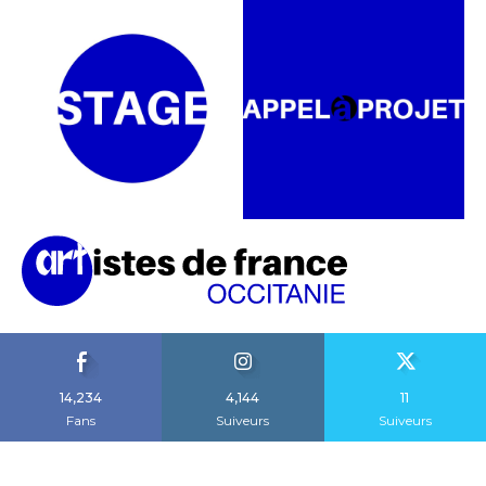
14,234
4,144
11
Fans
Suiveurs
Suiveurs