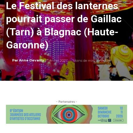
Le Festival des lanternes
pourrait passer de Gaillac
(Tarn) à Blagnac (Haute-
Garonne)
11 janvier 2021
Moins de
min. de lecture
Par
Anne Devailly
- Partenaires -