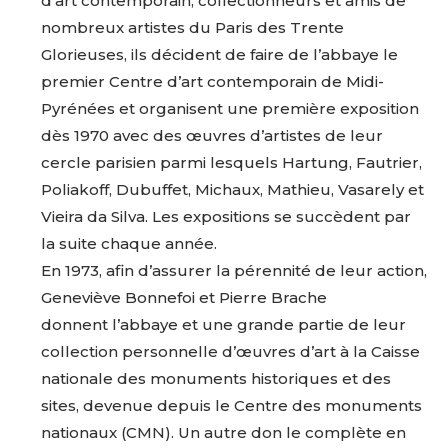
d’art
contemporain,
collectionneurs
et
amis
de
nombreux
artistes
du
Paris
des
Trente
Glorieuses,
ils
décident
de
faire
de
l’abbaye
le
premier
Centre
d’art
contemporain
de
Midi-
Pyrénées
et
organisent
une
première
exposition
dès
1970
avec
des
œuvres
d’artistes
de
leur
cercle
parisien
parmi
lesquels
Hartung,
Fautrier,
Poliakoff,
Dubuffet,
Michaux,
Mathieu,
Vasarely
et
Vieira
da
Silva.
Les
expositions
se
succèdent
par
la
suite
chaque
année.
En
1973,
afin
d’assurer
la
pérennité
de
leur
action,
Geneviève
Bonnefoi
et
Pierre
Brache
donnent
l’abbaye
et
une
grande
partie
de
leur
collection
personnelle
d’œuvres
d’art
à
la
Caisse
nationale
des
monuments
historiques
et
des
sites,
devenue
depuis
le
Centre
des
monuments
nationaux
(CMN)
.
Un
autre
don
le
complète
en