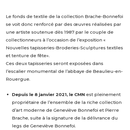
Le
fonds
de
textile
de
la
collection
Brache-Bonnefoi
se
voit
donc
renforcé
par
des
œuvres
réalisées
par
une
artiste
soutenue
dès
1987
par
le
couple
de
collectionneurs
à
l’occasion
de
l’exposition
«
Nouvelles tapisseries-Broderies-Sculptures
textiles
et
tenture
de
fête».
Ces
deux
tapisseries
seront
exposées
dans
l’escalier
monumental
de
l’abbaye
de
Beaulieu-en-
Rouergue.
Depuis
le
8
janvier
2021,
le
CMN
est
pleinement
propriétaire
de
l’ensemble
de
la
riche
collection
d’art
moderne
de
Geneviève
Bonnefoi
et
Pierre
Brache,
suite
à
la
signature
de
la
délivrance
du
legs
de
Geneviève
Bonnefoi.