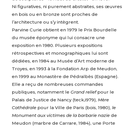
Ni
figuratives,
ni
purement
abstraites,
ses
œuvres
en
bois
ou
en
bronze
sont
proches
de
l’architecture
ou
s’y
intègrent
.
Parvine
Curie
obtient
en
1979
le
Prix
Bourdelle
du
musée
éponyme
qui
lui
consacre
une
Adresse email*
exposition
en
1980.
Plusieurs
expositions
rétrospectives
et
monographiques
lui
sont
dédiées,
en
1984
au
Musée
d’Art
moderne
de
Nom
Troyes,
en
1993
à
la
Fondation
Arp
de
Meudon,
en
1999
au
Monastère
de
Pédralbès (Espagne).
Prénom
Elle
a
reçu
de
nombreuses
commandes
Adresse email*
publiques,
notamment
le
Grand
relief
pour
le
Palais
de
Justice
de
Nancy
(teck,i979),
Mère
Statut / Organisation
Cathédrale
pour
la
Ville
de
Paris
(bois,
1980),
le
Nom
Monument
aux
victimes
de
la
barbarie
nazie
de
J'accepte les
termes et conditions
Meudon
(marbre
de
Carrare,
1984),
une
Porte
Prénom