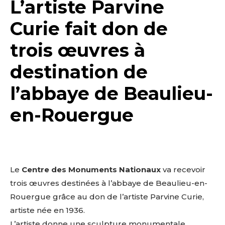
L’artiste Parvine
Curie fait don de
trois œuvres à
destination de
l’abbaye de Beaulieu-
en-Rouergue
Le
Centre
des
M
onuments
N
ationaux
va
recevoir
trois
œuvres
destinées
à
l’abbaye
de
Beaulieu-en-
Rouergue
grâce
au
don
de
l’artiste
Parvine
Curie,
artiste née en
1936.
L’artiste donne
une
sculpture
monumentale