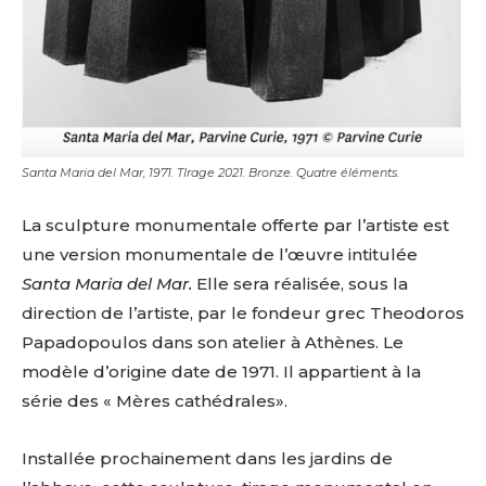
Santa Maria del Mar, 1971. TIrage 2021. Bronze. Quatre éléments.
La
sculpture
monumentale
offerte
par
l’artiste
est
une
version
monumentale
de
l’œuvre
intitulée
Santa
Maria
del
Mar.
Elle
sera
réalisée,
sous
la
direction
de
l’artiste,
par
le
fondeur
grec
Theodoros
Papadopoulos
dans
son
atelier
à
Athènes.
Le
modèle
d’origine
date
de
1971.
Il
appartient
à
la
série
des
«
Mères
cathédrales».
Installée
prochainement
dans
les
jardins
de