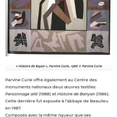
Parvine
Curie
offre
également
au
Centre
des
monuments
nationaux
deux
œuvres
textiles:
Personnage
ailé
(1988)
et
Histoire
de
Banyan
(1986).
Cette
dernière
fut
exposée
à
l’abbaye
de
Beaulieu
en
1987.
Composés
avec
la
même
rigueur
que
ses