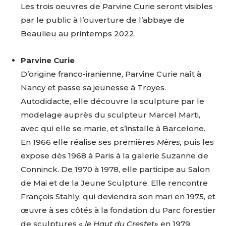
Les trois oeuvres de
Parvine
Curie
seront
visibles
par
le
public
à
l’ouverture
de
l’abbaye
de
Beaulieu
au
printemps
2022
.
Parvine
Curie
D’origine
franco-iranienne,
Parvine
Curie naît
à
Nancy
et
passe
sa
jeunesse
à
Troyes.
Autodidacte,
elle
découvre
la
sculpture
par
le
modelage
auprès
du
sculpteur
Marcel
Marti,
avec
qui
elle
se
marie,
et
s’installe
à
Barcelone.
En
1966
elle
réalise
ses
premières
Mères,
puis
les
expose
dès
1968
à
Paris
à
la
galerie
Suzanne
de
Conninck.
De
1970
à
1978,
elle
participe
au
Salon
de
Mai
et
de
la
Jeune
Sculpture.
Elle
rencontre
François
Stahly,
qui
deviendra
son
mari
en
1975,
et
œuvre
à
ses
côtés
à
la
fondation
du
Parc
forestier
de
sculptures
«
le
Haut
du
Crestet»
en
1979.