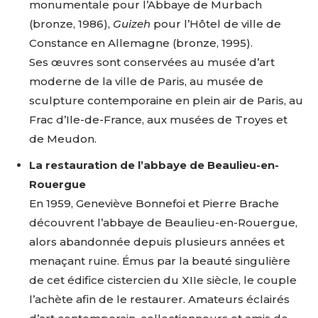
monumentale
pour
l’Abbaye
de
Murbach
(bronze,
1986),
Guizeh
pour
l’Hôtel
de
ville
de
* Champ obligatoire
Statut / Organisation
Constance
en
Allemagne
(bronze,
1995).
Ses
œuvres
sont
conservées
au
musée
d’art
moderne
de
la
ville
de
Paris,
au
musée
de
J'accepte les
termes et conditions
sculpture
contemporaine
en
plein
air
de
Paris,
au
Frac
d’Ile-de-France,
aux
musées
de
Troyes
et
de
Meudon.
* Champ obligatoire
La
restauration
de
l’abbaye
de
Beaulieu-en-
Rouergue
En
1959,
Geneviève
Bonnefoi
et
Pierre
Brache
découvrent
l’abbaye
de
Beaulieu-en-Rouergue,
alors
abandonnée
depuis
plusieurs
années
et
menaçant
ruine.
Émus
par
la
beauté
singulière
de
cet
édifice
cistercien
du
XIIe
siècle,
le
couple
l’achète
afin
de
le
restaurer.
Amateurs
éclairés