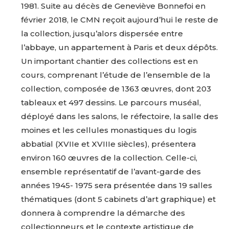
1981.
Suite
au
décès
de
Geneviève
Bonnefoi
en
février
2018,
le
CMN
reçoit
aujourd’hui
le
reste
de
la
collection,
jusqu’alors
dispersée
entre
l’abbaye,
un
appartement
à
Paris
et deux
dépôts.
Un
important
chantier
des
collections
est
en
cours,
comprenant
l’étude
de
l’ensemble
de
la
collection,
composée
de
1363
œuvres,
dont
203
tableaux
et
497
dessins.
Le
parcours
muséal,
déployé
dans
les
salons,
le
réfectoire,
la
salle
des
moines
et
les
cellules
monastiques
du
logis
abbatial
(XVIIe
et
XVIIIe
siècles),
présentera
environ
160
œuvres
de
la
collection.
Celle-ci,
ensemble
représentatif
de
l’avant-garde
des
années
1945-
1975
sera
présentée
dans
19
salles
thématiques
(dont
5
cabinets
d’art
graphique)
et
donnera
à
comprendre
la
démarche
des
collectionneurs
et
le
contexte
artistique
de