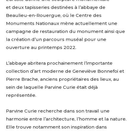
et
deux
tapisseries
destinées
à
l’abbaye
de
Beaulieu-en-Rouergue,
où
le
Centre
des
Monuments
Nationaux
mène
actuellement
une
campagne
de
restauration
du
monument
ainsi
que
la
création
d’un
parcours
muséal
pour
une
ouverture
au
printemps
2022.
L’abbaye
abritera
prochainement
l’importante
collection
d’art
moderne
de
Geneviève
Bonnefoi
et
Pierre
Brache,
anciens
propriétaires
des
lieux,
au
sein
de
laquelle
Parvine
Curie
était
déjà
représentée.
Parvine
Curie
recherche
dans
son
travail
une
harmonie
entre
l’architecture,
l’homme
et
la
nature.
Elle
trouve
notamment
son
inspiration
dans