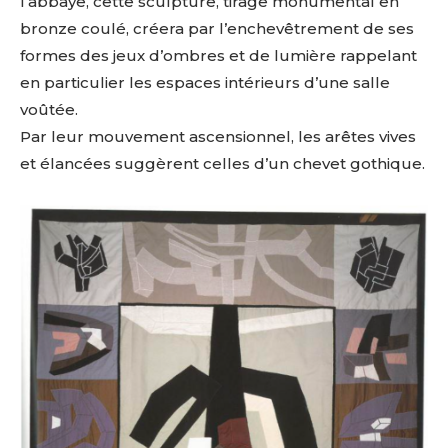
l’abbaye,
cette
sculpture,
tirage
monumental
en
bronze
coulé,
créera
par
l’enchevêtrement
de
ses
formes
des
jeux d’ombres
et
de
lumière
rappelant
en
particulier
les
espaces
intérieurs
d’une
salle
voûtée.
Par
leur
mouvement
ascensionnel,
les
arêtes
vives
et élancées
suggèrent
celles
d’un
chevet
gothique.