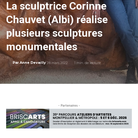
La sculptrice Corinne
Chauvet (Albi) réalise
plusieurs sculptures
monumentales
28 mars 2022
1
min. de lecture
Par
Anne Devailly
- Partenaires -