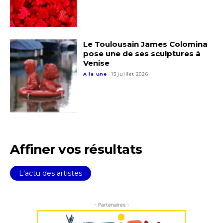
Statut / Organisation
J'accepte les
termes et conditions
Le Toulousain James Colomina
pose une de ses sculptures à
Venise
A la une
13 juillet 2026
* Champ obligatoire
Affiner vos résultats
L'actu des artistes
- Partenaires -