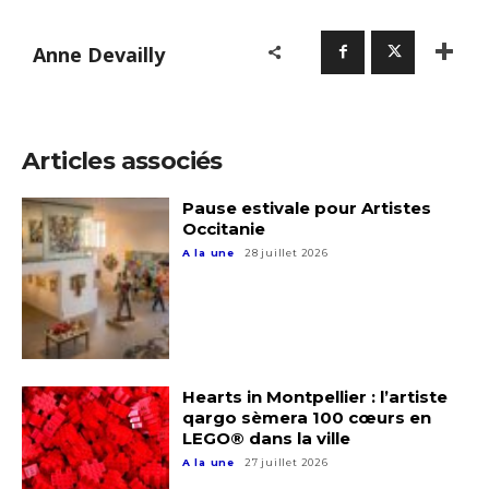
Anne Devailly
Adresse email*
Articles associés
Nom
Pause estivale pour Artistes
Occitanie
A la une
28 juillet 2026
Prénom
Adresse email*
Statut / Organisation
Nom
Hearts in Montpellier : l’artiste
J'accepte les
termes et conditions
qargo sèmera 100 cœurs en
Prénom
LEGO® dans la ville
A la une
27 juillet 2026
* Champ obligatoire