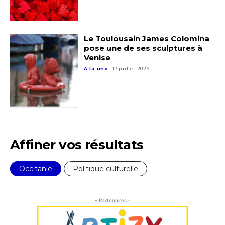
Prénom
Adresse email*
Statut / Organisation
Le Toulousain James Colomina
pose une de ses sculptures à
Nom
Venise
J'accepte les
termes et conditions
A la une
13 juillet 2026
Prénom
* Champ obligatoire
Statut / Organisation
Affiner vos résultats
J'accepte les
termes et conditions
Occitanie
Politique culturelle
* Champ obligatoire
- Partenaires -