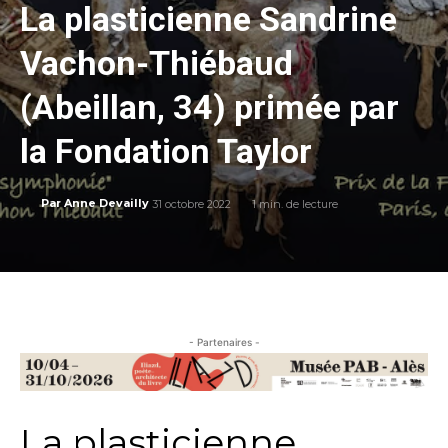
La plasticienne Sandrine
Vachon-Thiébaud
(Abeillan, 34) primée par
la Fondation Taylor
31 octobre 2022
1
min. de lecture
Par
Anne Devailly
- Partenaires -
La plasticienne