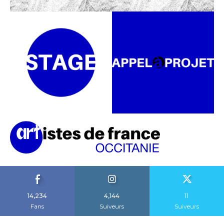
14,234
4,144
11
Fans
Suiveurs
Suiveurs