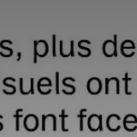
Adresse email
Nom
Adresse email
Prénom
Nom
Statut / Orga
Prénom
J'accepte l
Statut / Orga