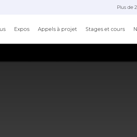
Plus de 
us
Expos
Appels à projet
Stages et cours
N