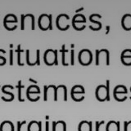
* Champ oblig
J'accepte l
* Champ oblig