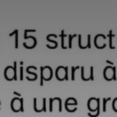
*
*
nisation
es
termes et conditions
nisation