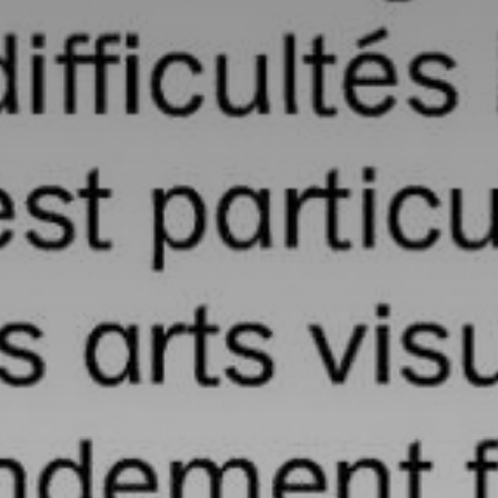
atoire
es
termes et conditions
atoire