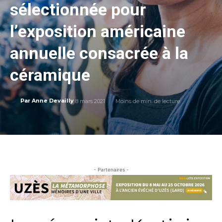
sélectionnée pour
l’exposition américaine
annuelle consacrée à la
céramique
8 mars 2021
Moins de
min. de lecture
Par
Anne Devailly
- Partenaires -