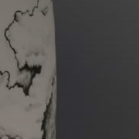
* Champ oblig
J'accepte l
* Champ oblig