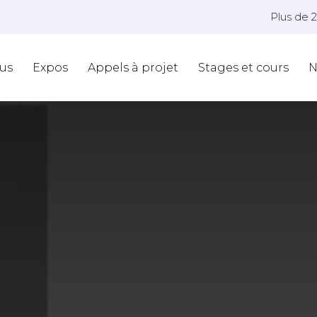
Plus de 
us
Expos
Appels à projet
Stages et cours
N