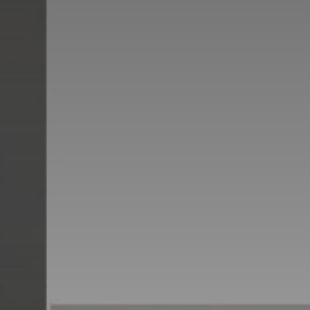
*
*
nisation
es
termes et conditions
nisation