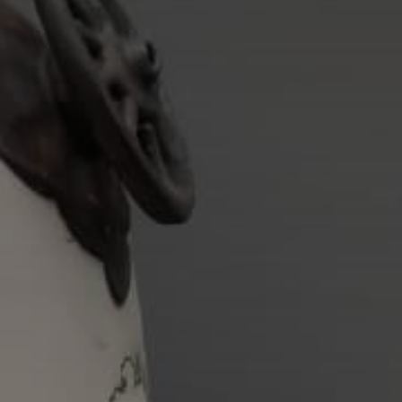
Adresse email
Nom
Adresse email
Prénom
Nom
Statut / Orga
Prénom
J'accepte l
Statut / Orga