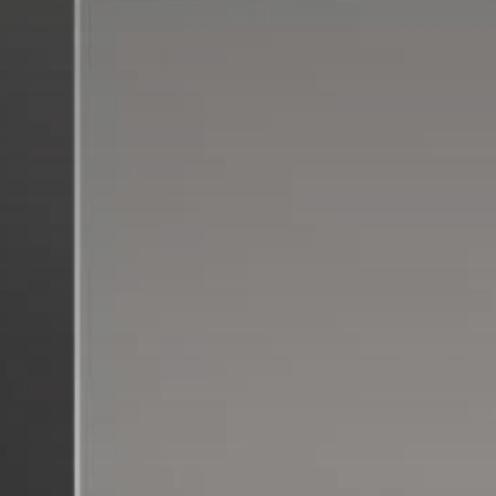
atoire
es
termes et conditions
atoire