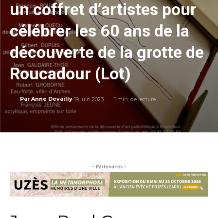
un coffret d’artistes pour
célébrer les 60 ans de la
découverte de la grotte de
Roucadour (Lot)
19 juin 2023
1
min. de lecture
Par
Anne Devailly
- Partenaires -