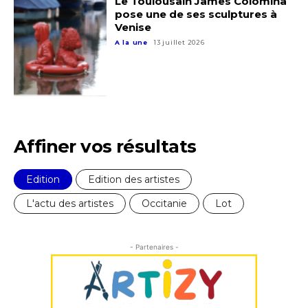
Le Toulousain James Colomina
pose une de ses sculptures à
Venise
J'accepte les
termes et conditions
A la une
13 juillet 2026
* Champ obligatoire
Affiner vos résultats
Edition
Edition des artistes
L'actu des artistes
Occitanie
Lot
- Partenaires -