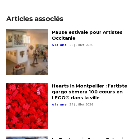
Articles associés
Adresse email*
Pause estivale pour Artistes
Occitanie
Nom
A la une
28 juillet 2026
Prénom
Adresse email*
Statut / Organisation
Hearts in Montpellier : l’artiste
qargo sèmera 100 cœurs en
Nom
LEGO® dans la ville
J'accepte les
termes et conditions
A la une
27 juillet 2026
Prénom
* Champ obligatoire
Statut / Organisation