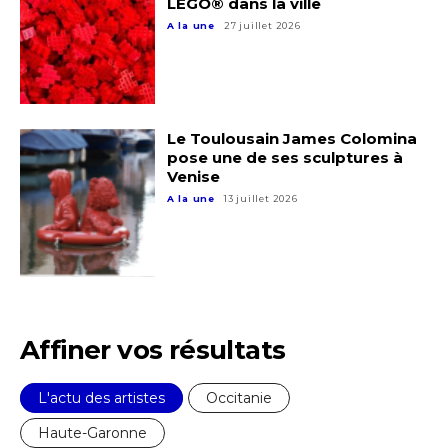
LEGO® dans la ville
Nom
A la une
27 juillet 2026
Prénom
Adresse email*
Le Toulousain James Colomina
Statut / Organisation
pose une de ses sculptures à
Nom
Venise
A la une
13 juillet 2026
J'accepte les
termes et conditions
Prénom
* Champ obligatoire
Statut / Organisation
Affiner vos résultats
J'accepte les
termes et conditions
L'actu des artistes
Occitanie
Haute-Garonne
* Champ obligatoire