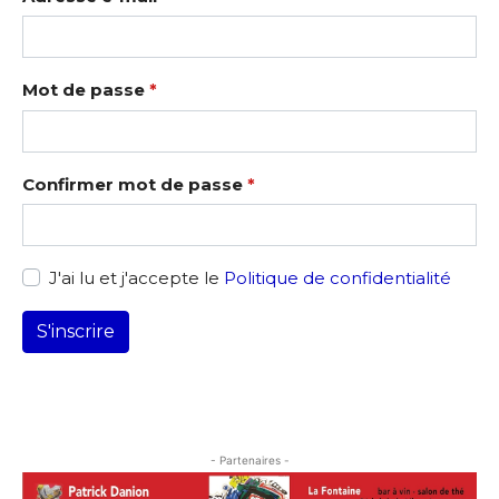
Adresse email*
Mot de passe
*
Nom
Confirmer mot de passe
*
Prénom
Adresse email*
J'ai lu et j'accepte le
Politique de confidentialité
Statut / Organisation
S'inscrire
Nom
J'accepte les
termes et conditions
Prénom
* Champ obligatoire
- Partenaires -
Statut / Organisation