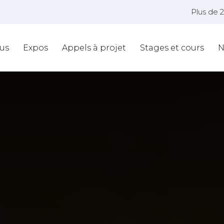
Plus de 
us
Expos
Appels à projet
Stages et cours
N