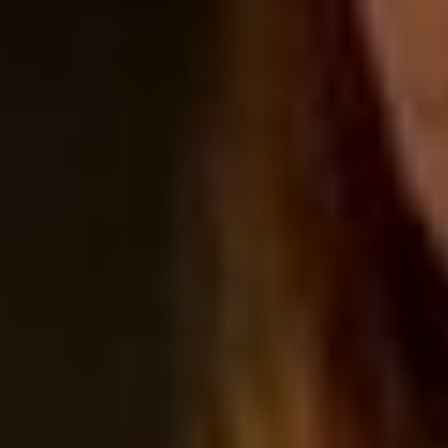
Adresse email
Prénom
Nom
Statut / Orga
Prénom
J'accepte l
Statut / Orga
* Champ oblig
J'accepte l
* Champ oblig