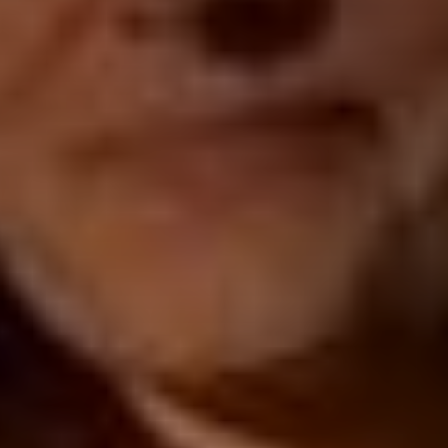
*
nisation
es
termes et conditions
nisation
atoire
es
termes et conditions
atoire