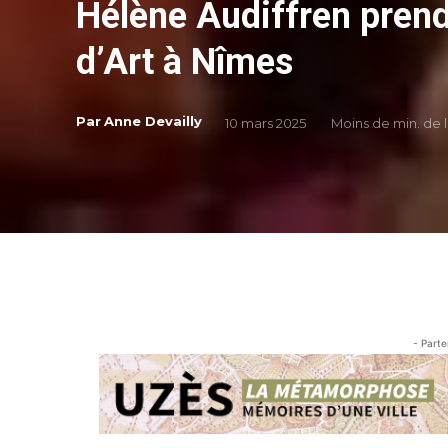
Hélène Audiffren prend 
d’Art à Nîmes
Par
Anne Devailly
10 mars 2025
Moins de
min. de 
- Parte