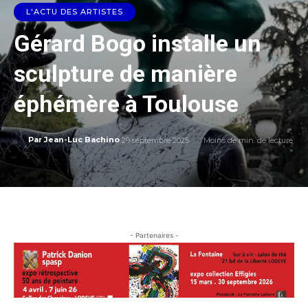
L'ACTU DES ARTISTES
Gérard Bogo installe un
sculpture de manière
éphémère à Toulouse
29 septembre 2025
Moins de
min. de lecture
Par
Jean-Luc Bachino
- Partenaires -