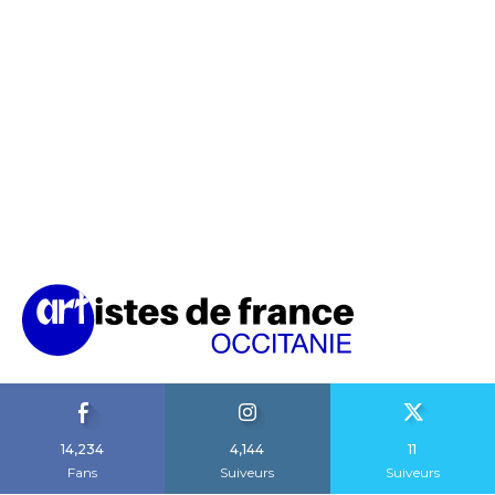
14,234
4,144
11
Fans
Suiveurs
Suiveurs