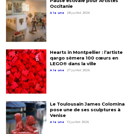
Pause estivale pour Artistes
Occitanie
A la une
28 juillet 2026
Hearts in Montpellier : l’artiste
qargo sèmera 100 cœurs en
LEGO® dans la ville
A la une
27 juillet 2026
Adresse email*
Nom
Le Toulousain James Colomina
pose une de ses sculptures à
Prénom
Venise
Adresse email*
A la une
13 juillet 2026
Statut / Organisation