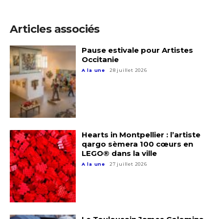
Adresse email*
Statut / Organisation
Articles associés
Nom
Pause estivale pour Artistes
J'accepte les
termes et conditions
Occitanie
Prénom
A la une
28 juillet 2026
* Champ obligatoire
Statut / Organisation
J'accepte les
termes et conditions
Hearts in Montpellier : l’artiste
qargo sèmera 100 cœurs en
LEGO® dans la ville
A la une
27 juillet 2026
* Champ obligatoire