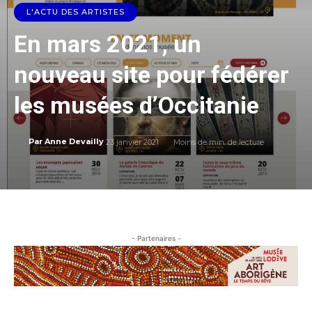
L'ACTU DES ARTISTES
En mars 2021, un
nouveau site pour fédérer
les musées d’Occitanie
23 janvier 2021
Moins de
min. de lecture
Par
Anne Devailly
- Partenaires -