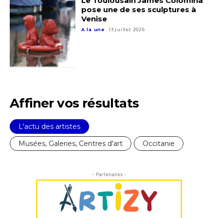
Le Toulousain James Colomina
pose une de ses sculptures à
Venise
A la une
13 juillet 2026
Affiner vos résultats
L'actu des artistes
Musées, Galeries, Centres d'art
Occitanie
- Partenaires -