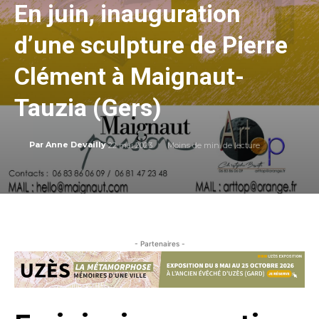
En juin, inauguration
d’une sculpture de Pierre
Clément à Maignaut-
Tauzia (Gers)
22 mai 2023
Moins de
min. de lecture
Par
Anne Devailly
- Partenaires -