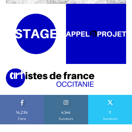
14,234
4,144
11
Fans
Suiveurs
Suiveurs