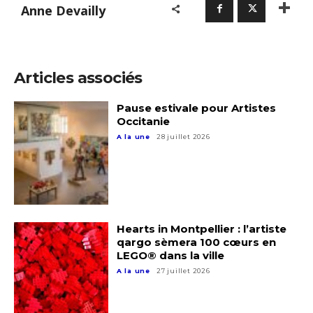
Anne Devailly
Prénom
Adresse email*
Statut / Organisation
Articles associés
Nom
Pause estivale pour Artistes
J'accepte les
termes et conditions
Occitanie
Prénom
A la une
28 juillet 2026
* Champ obligatoire
Statut / Organisation
J'accepte les
termes et conditions
Hearts in Montpellier : l’artiste
qargo sèmera 100 cœurs en
LEGO® dans la ville
A la une
27 juillet 2026
* Champ obligatoire