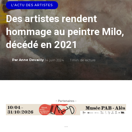
L'ACTU DES ARTISTES
Des artistes rendent
hommage au peintre Milo,
décédé en 2021
14 juin 2024
1
min. de lecture
Par
Anne Devailly
- Partenaires -
…