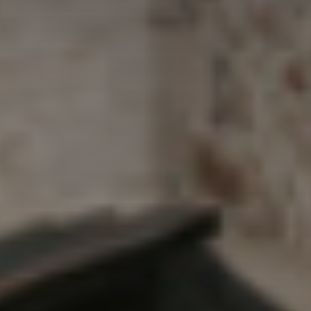
*
*
nisation
es
termes et conditions
nisation