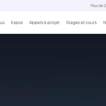
Plus de 
us
Expos
Appels à projet
Stages et cours
N