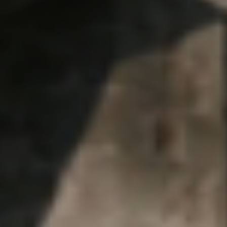
atoire
es
termes et conditions
atoire