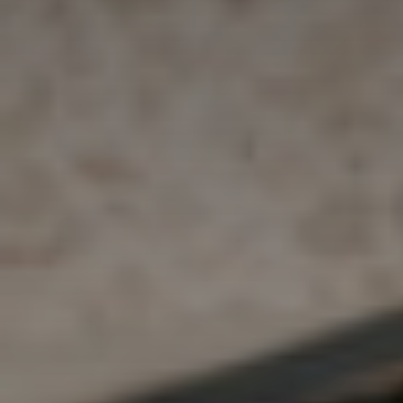
Adresse email
Nom
Adresse email
Prénom
Nom
Statut / Orga
Prénom
J'accepte l
Statut / Orga