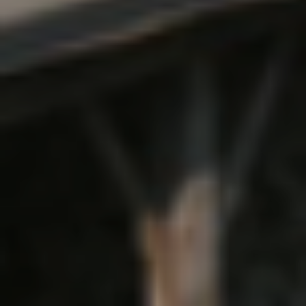
* Champ oblig
J'accepte l
* Champ oblig