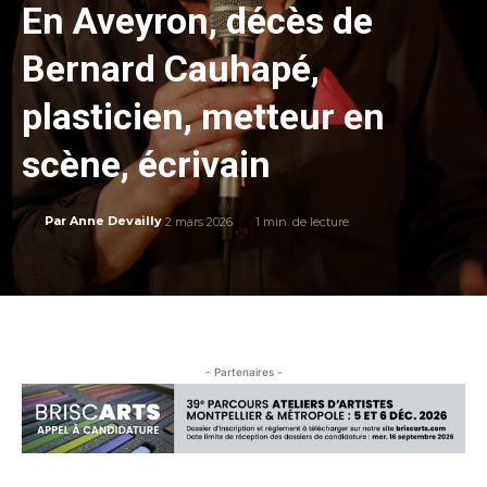
En Aveyron, décès de
Bernard Cauhapé,
plasticien, metteur en
scène, écrivain
2 mars 2026
1
min. de lecture
Par
Anne Devailly
- Partenaires -