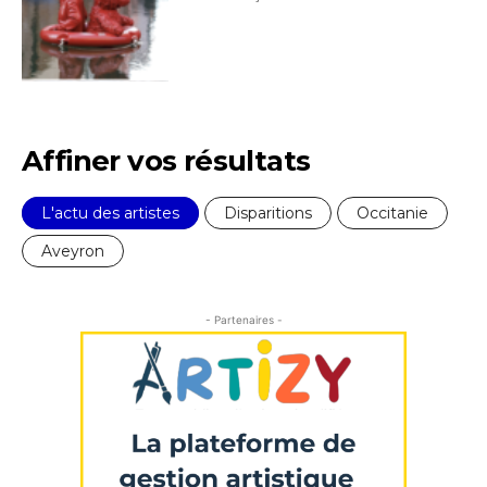
J'accepte les
termes et conditions
* Champ obligatoire
Affiner vos résultats
L'actu des artistes
Disparitions
Occitanie
Aveyron
- Partenaires -