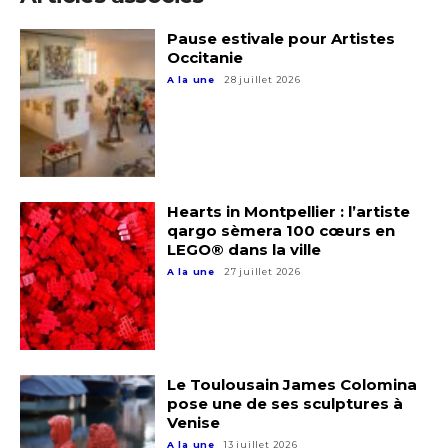
Pause estivale pour Artistes
Occitanie
Adresse email*
A la une
28 juillet 2026
Nom
Prénom
Hearts in Montpellier : l’artiste
Adresse email*
qargo sèmera 100 cœurs en
LEGO® dans la ville
Statut / Organisation
A la une
27 juillet 2026
Nom
J'accepte les
termes et conditions
Prénom
Le Toulousain James Colomina
* Champ obligatoire
pose une de ses sculptures à
Statut / Organisation
Venise
A la une
13 juillet 2026