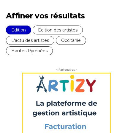
Affiner vos résultats
* Champ obligatoire
Edition
Edition des artistes
L'actu des artistes
Occitanie
Hautes Pyrénées
- Partenaires -