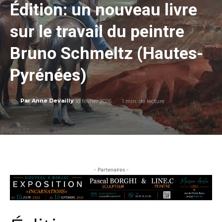
Édition: un nouveau livre
sur le travail du peintre
Bruno Schmeltz (Hautes-
Pyrénées)
18 février 2026
1
min. de lecture
Par
Anne Devailly
- Partenaires -