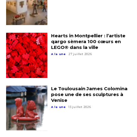
Adresse email*
Nom
Hearts in Montpellier : l’artiste
qargo sèmera 100 cœurs en
Prénom
LEGO® dans la ville
Adresse email*
A la une
27 juillet 2026
Statut / Organisation
Nom
J'accepte les
termes et conditions
Le Toulousain James Colomina
Prénom
pose une de ses sculptures à
Venise
* Champ obligatoire
A la une
13 juillet 2026
Statut / Organisation
J'accepte les
termes et conditions