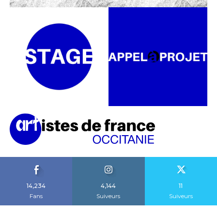
14,234
4,144
11
Fans
Suiveurs
Suiveurs