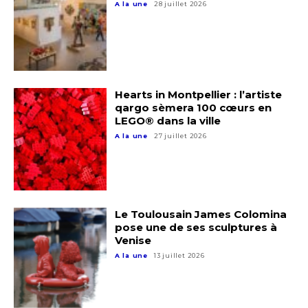
Adresse email*
A la une
28 juillet 2026
Nom
Prénom
Hearts in Montpellier : l’artiste
qargo sèmera 100 cœurs en
Adresse email*
LEGO® dans la ville
A la une
27 juillet 2026
Statut / Organisation
Nom
J'accepte les
termes et conditions
Prénom
Le Toulousain James Colomina
pose une de ses sculptures à
* Champ obligatoire
Venise
Statut / Organisation
A la une
13 juillet 2026
J'accepte les
termes et conditions