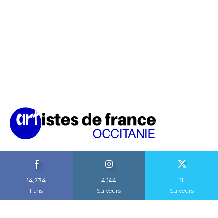
14,234
4,144
11
Fans
Suiveurs
Suiveurs