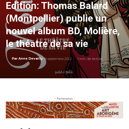
Edition: Thomas Balard
(Montpellier) publie un
nouvel album BD, Molière,
le théatre de sa vie
16 septembre 2022
1
min. de lecture
Par
Anne Devailly
- Partenaires -