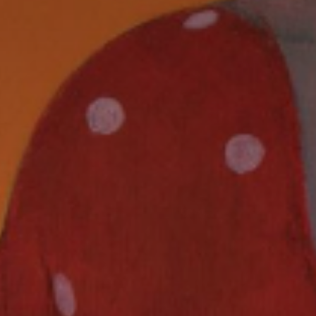
* Champ oblig
J'accepte l
* Champ oblig