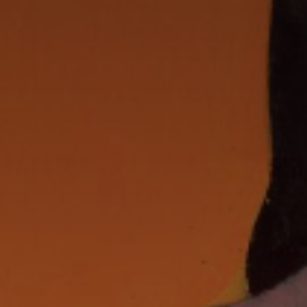
Adresse email
Nom
Adresse email
Prénom
Nom
Statut / Orga
Prénom
J'accepte l
Statut / Orga