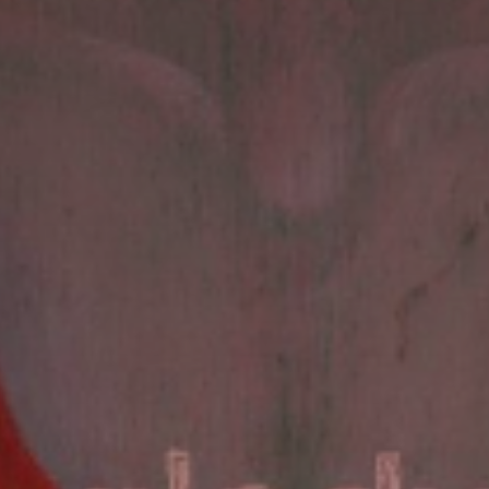
atoire
es
termes et conditions
atoire