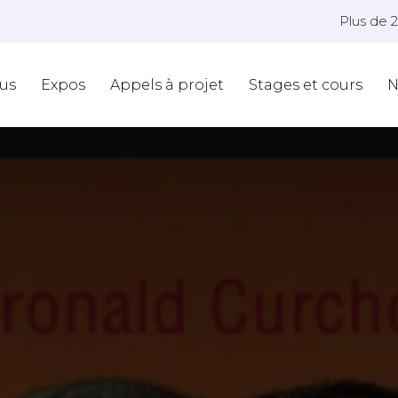
Plus de 
us
Expos
Appels à projet
Stages et cours
N