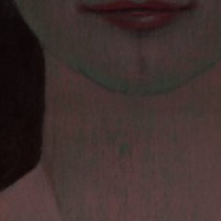
*
*
nisation
es
termes et conditions
nisation