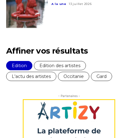
Adresse email*
A la une
13 juillet 2026
Statut / Organisation
Nom
J'accepte les
termes et conditions
Prénom
Affiner vos résultats
* Champ obligatoire
Statut / Organisation
Edition
Edition des artistes
L'actu des artistes
Occitanie
Gard
J'accepte les
termes et conditions
- Partenaires -
* Champ obligatoire