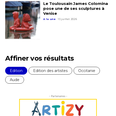
Le Toulousain James Colomina
pose une de ses sculptures à
Venise
J'accepte les
termes et conditions
A la une
13 juillet 2026
* Champ obligatoire
Affiner vos résultats
Edition
Edition des artistes
Occitanie
Aude
- Partenaires -