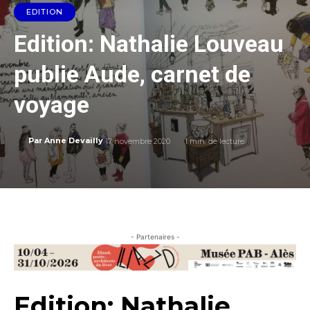
EDITION
Edition: Nathalie Louveau
publie Aude, carnet de
voyage
17 novembre 2020
1
min. de lecture
Par
Anne Devailly
- Partenaires -
Edition: Nathalie