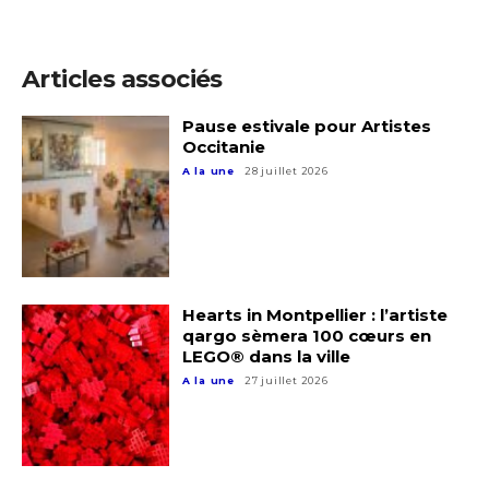
Articles associés
Adresse email*
Pause estivale pour Artistes
Occitanie
Nom
A la une
28 juillet 2026
Prénom
Adresse email*
Statut / Organisation
Hearts in Montpellier : l’artiste
Nom
qargo sèmera 100 cœurs en
LEGO® dans la ville
J'accepte les
termes et conditions
A la une
27 juillet 2026
Prénom
* Champ obligatoire
Statut / Organisation