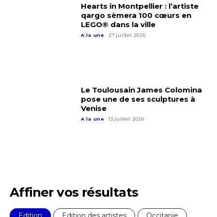
Nom
Hearts in Montpellier : l’artiste
qargo sèmera 100 cœurs en
LEGO® dans la ville
Prénom
A la une
27 juillet 2026
Adresse email*
Statut / Organisation
Nom
Le Toulousain James Colomina
pose une de ses sculptures à
J'accepte les
termes et conditions
Venise
Prénom
A la une
13 juillet 2026
* Champ obligatoire
Statut / Organisation
J'accepte les
termes et conditions
Affiner vos résultats
* Champ obligatoire
Edition
Edition des artistes
Occitanie