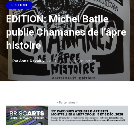
EDITION
EDITION: Michel Batlle
publie Chamanes de l’âpre
histoire
12 avril 2021
1
min. de lecture
Par
Anne Devailly
- Partenaires -