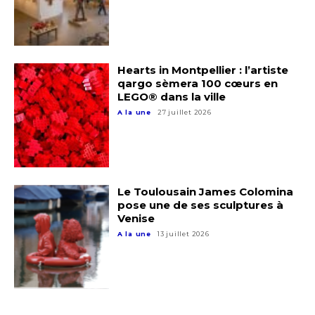
Adresse email*
Nom
Hearts in Montpellier : l’artiste
qargo sèmera 100 cœurs en
LEGO® dans la ville
Prénom
A la une
27 juillet 2026
Adresse email*
Statut / Organisation
Nom
J'accepte les
termes et conditions
Le Toulousain James Colomina
pose une de ses sculptures à
Prénom
Venise
A la une
13 juillet 2026
* Champ obligatoire
Statut / Organisation
J'accepte les
termes et conditions