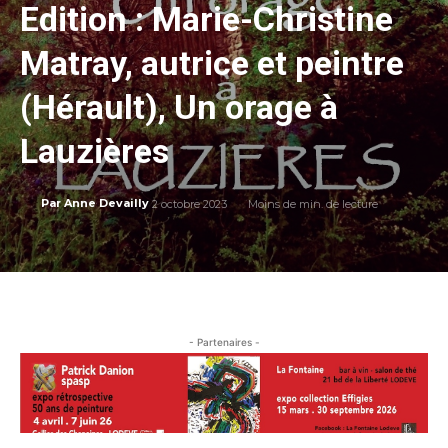
Edition : Marie-Christine
Matray, autrice et peintre
(Hérault), Un orage à
Lauzières
2 octobre 2023
Moins de
min. de lecture
Par
Anne Devailly
- Partenaires -