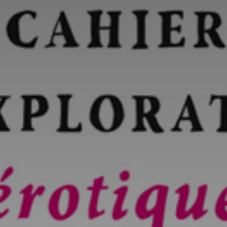
*
*
nisation
es
termes et conditions
nisation