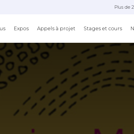
Plus de 
us
Expos
Appels à projet
Stages et cours
N