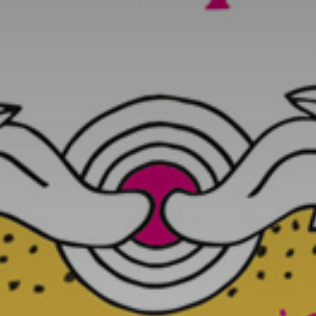
atoire
es
termes et conditions
atoire