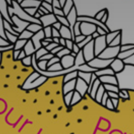
* Champ oblig
J'accepte l
* Champ oblig