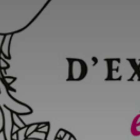
Adresse email
Nom
Adresse email
Prénom
Nom
Statut / Orga
Prénom
J'accepte l
Statut / Orga