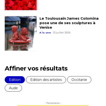
Prénom
Adresse email*
Le Toulousain James Colomina
Statut / Organisation
pose une de ses sculptures à
Nom
Venise
A la une
13 juillet 2026
J'accepte les
termes et conditions
Prénom
* Champ obligatoire
Statut / Organisation
Affiner vos résultats
J'accepte les
termes et conditions
Edition
Edition des artistes
Occitanie
Aude
* Champ obligatoire
- Partenaires -