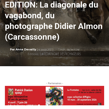
EDITION: La diagonale du
vagabond, du
photographe Didier Almon
(Carcassonne)
24 août 2023
1
min. de lecture
Par
Anne Devailly
- Partenaires -