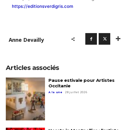
https://editionsverdigris.com
Prénom
* Champ obligatoire
Statut / Organisation
Anne Devailly
J'accepte les
termes et conditions
* Champ obligatoire
Articles associés
Pause estivale pour Artistes
Occitanie
A la une
28 juillet 2026