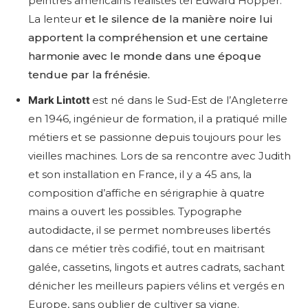
peintres américains réalistes tel Edward Hopper.
La lenteur
et le silence de la manière noire lui
apportent la compréhension et une certaine
harmonie avec le monde dans une époque
tendue par la frénésie.
Mark Lintott
est né dans le Sud-Est de l’Angleterre
en 1946, ingénieur de formation, il a pratiqué mille
Adresse email*
métiers et se passionne depuis toujours pour les
vieilles machines. Lors de sa rencontre avec Judith
Nom
et son installation en France, il y a 45 ans, la
composition d’affiche en sérigraphie à quatre
mains a ouvert les possibles. Typographe
Prénom
autodidacte, il se permet nombreuses libertés
Adresse email*
dans ce métier très codifié, tout en maitrisant
Statut / Organisation
galée, cassetins, lingots et autres cadrats, sachant
Nom
dénicher les meilleurs papiers vélins et vergés en
Europe, sans oublier de cultiver sa vigne.
J'accepte les
termes et conditions